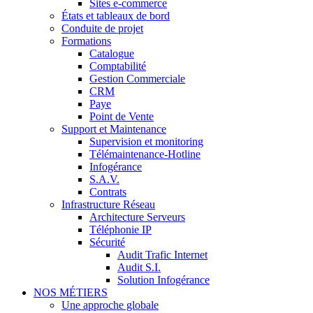
Sites e-commerce
États et tableaux de bord
Conduite de projet
Formations
Catalogue
Comptabilité
Gestion Commerciale
CRM
Paye
Point de Vente
Support et Maintenance
Supervision et monitoring
Télémaintenance-Hotline
Infogérance
S.A.V.
Contrats
Infrastructure Réseau
Architecture Serveurs
Téléphonie IP
Sécurité
Audit Trafic Internet
Audit S.I.
Solution Infogérance
NOS MÉTIERS
Une approche globale