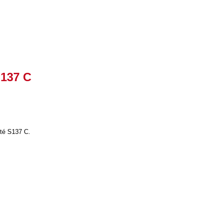
137 C
ité S137 C.