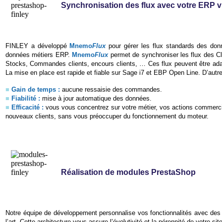
Synchronisation des flux avec votre ERP 
FINLEY a développé
Mnemo
Flux
pour gérer les flux standards des don
données métiers ERP.
Mnemo
Flux
permet de synchroniser les flux des Clie
Stocks, Commandes clients, encours clients, … Ces flux peuvent être ada
La mise en place est rapide et fiable sur Sage i7 et EBP Open Line. D’autr
■
Gain de temps
:
aucune ressaisie des commandes.
■
Fiabilité
:
mise à jour automatique des données.
■
Efficacité :
vous vous concentrez sur votre métier, vos actions commerci
nouveaux clients, sans vous préoccuper du fonctionnement du moteur.
Réalisation de modules PrestaShop
Notre équipe de développement personnalise vos fonctionnalités avec des
l’art. Cette architecture vous assure l’évolutivité et la pérennité de votre sit