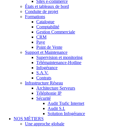
Sites e-commerce
États et tableaux de bord
Conduite de projet
Formations
Catalogue
Comptabilité
Gestion Commerciale
CRM
Paye
Point de Vente
Support et Maintenance
Supervision et monitoring
Télémaintenance-Hotline
Infogérance
S.A.V.
Contrats
Infrastructure Réseau
Architecture Serveurs
Téléphonie IP
Sécurité
Audit Trafic Internet
Audit S.I.
Solution Infogérance
NOS MÉTIERS
Une approche globale